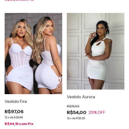
Vestido Aurora
Vestido Fire
R$75,96
R$97,06
R$54,00
29
% OFF
12
x
de
R$9,98
12
x
de
R$5,55
R$94,15
com
Pix