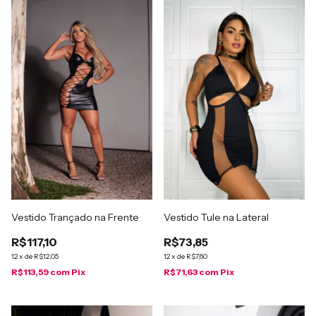
Vestido Tule na Lateral
Vestido Trançado na Frente
R$73,85
R$117,10
12
x
de
R$7,60
12
x
de
R$12,05
R$71,63
com
Pix
R$113,59
com
Pix