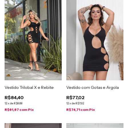
Vestido Trilobal X e Rebite
Vestido com Gotas e Argola
R$84,40
R$77,02
12
x
de
R$8,68
12
x
de
R$7,92
R$81,87
com
Pix
R$74,71
com
Pix