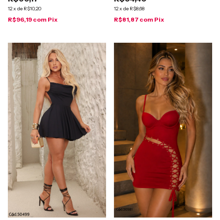
12
x
de
R$10,20
12
x
de
R$8,68
R$96,19
com
Pix
R$81,87
com
Pix