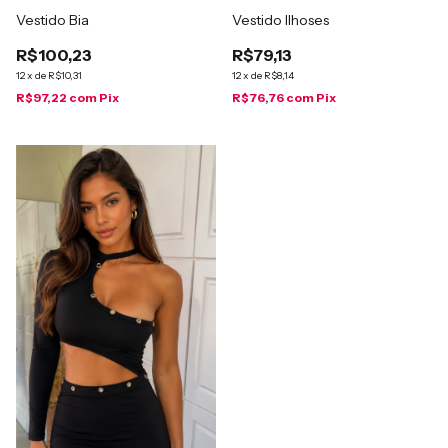
Vestido Bia
Vestido Ilhoses
R$100,23
R$79,13
12
x
de
R$10,31
12
x
de
R$8,14
R$97,22
com
Pix
R$76,76
com
Pix