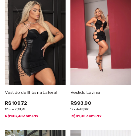
Vestido de Ilhós na Lateral
Vestido Lavínia
R$109,72
R$93,90
12
x
de
R$11,29
12
x
de
R$9,66
R$106,43
com
Pix
R$91,08
com
Pix