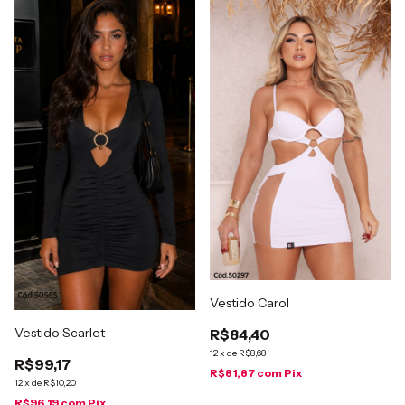
Vestido Carol
Vestido Scarlet
R$84,40
12
x
de
R$8,68
R$99,17
R$81,87
com
Pix
12
x
de
R$10,20
R$96,19
com
Pix