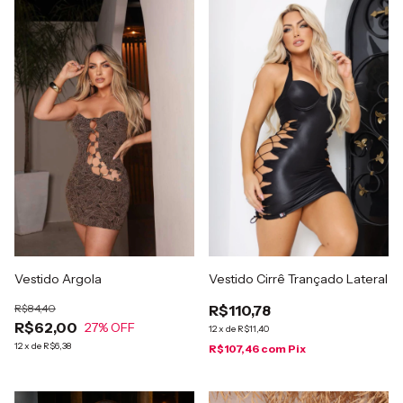
Vestido Argola
Vestido Cirrê Trançado Lateral
R$84,40
R$110,78
R$62,00
27
% OFF
12
x
de
R$11,40
12
x
de
R$6,38
R$107,46
com
Pix