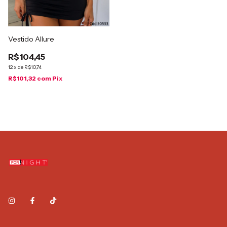
Vestido Allure
R$104,45
12
x
de
R$10,74
R$101,32
com
Pix