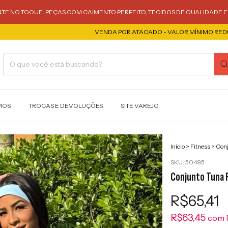
TE NO TOQUE. PEÇAS COM CAIMENTO PERFEITO, TECIDOS DE QUALIDADE 
VENDA POR ATACADO - VALOR MÍNIMO REDUZIDO PAR
MOS
TROCAS E DEVOLUÇÕES
SITE VAREJO
Início
>
Fitness
>
Conj
1
/
11
SKU:
50495
Conjunto Tuna F
R$65,41
R$63,45
com