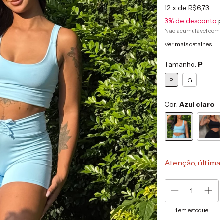
12
x de
R$6,73
3% de desconto
Não acumulável com
Ver mais detalhes
Tamanho:
P
P
G
Cor:
Azul claro
Atenção, última
1
em estoque