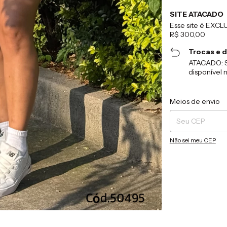
SITE ATACADO
Esse site é EXC
R$ 300,00
Trocas e 
ATACADO: S
disponível n
Entregas para o CEP
Meios de envio
Não sei meu CEP