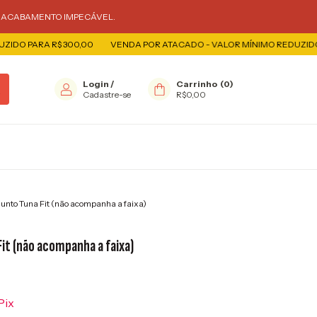
E ACABAMENTO IMPECÁVEL.
A R$ 300,00
VENDA POR ATACADO - VALOR MÍNIMO REDUZIDO PARA R$
Login
/
Carrinho
(
0
)
Cadastre-se
R$0,00
unto Tuna Fit (não acompanha a faixa)
it (não acompanha a faixa)
Pix