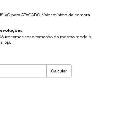
LUSIVO para ATACADO. Valor mínimo de compra
devoluções
ó trocamos cor e tamanho do mesmo modelo,
a loja.
:
Alterar CEP
Calcular