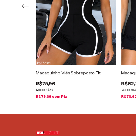
Macaquinho Viés Sobreposto Fit
Macaqui
R$75,96
R$82,
12
x
de
R$7,81
12
x
de
R$8
R$73,68
com
Pix
R$79,8