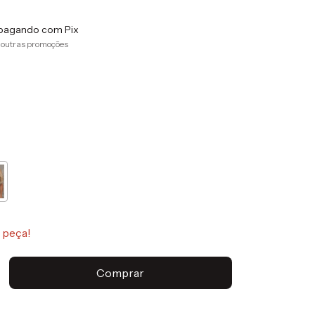
pagando com Pix
 outras promoções
 peça!