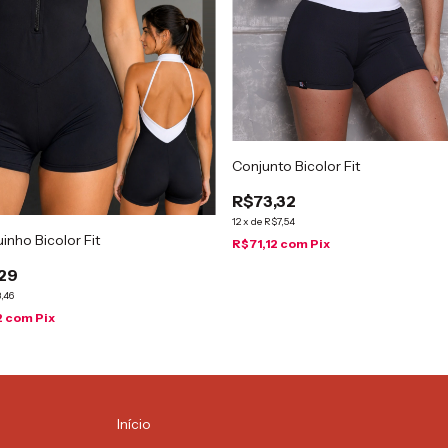
Conjunto Bicolor Fit
R$73,32
12
x
de
R$7,54
nho Bicolor Fit
R$71,12
com
Pix
29
,46
2
com
Pix
Início