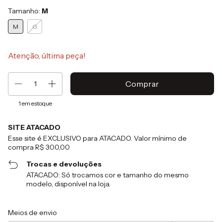
Tamanho:
M
M
G
Atenção, última peça!
1
em estoque
SITE ATACADO
Esse site é EXCLUSIVO para ATACADO. Valor mínimo de
compra R$ 300,00
Trocas e devoluções
ATACADO: Só trocamos cor e tamanho do mesmo
modelo, disponível na loja.
Entregas para o CEP:
Alterar CEP
Meios de envio