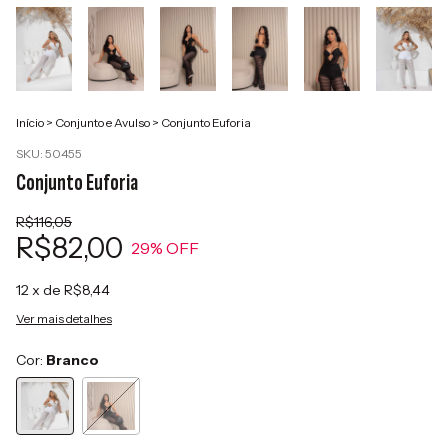
Início
>
Conjunto e Avulso
>
Conjunto Euforia
SKU:
50455
Conjunto Euforia
R$116,05
R$82,00
29
% OFF
12
x de
R$8,44
Ver mais detalhes
Cor:
Branco