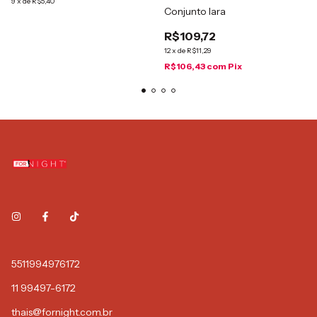
9
x
de
R$5,40
Conjunto Iara
R$109,72
12
x
de
R$11,29
R$106,43
com
Pix
5511994976172
11 99497-6172
thais@fornight.com.br